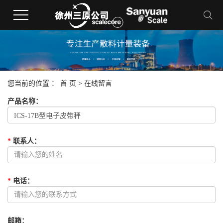
您当前的位置 ：
首 页
> 在线留言
产品名称
：
*
联系人
：
*
电话
：
邮箱
：