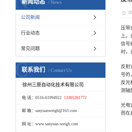
N
新闻动态
News
2
公司新闻
压带
行业动态
上。
信号
常见问题
时，
C
反射
联系我们
Contact Us
号的
反光
徐州三原自动化技术有限公司
测轴
电 话：0516-61994922
13305201772
光电
邮 箱：sanyuanweigh@163.com
而在
网 址：www.sanyuan-weigh.com