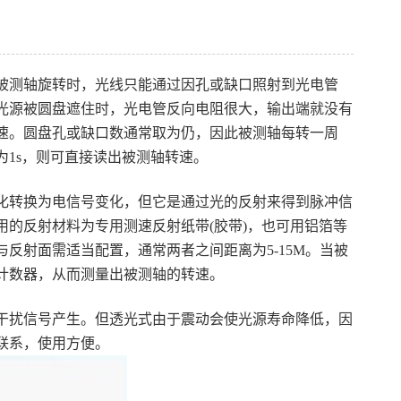
被测轴旋转时，光线只能通过因孔或缺口照射到光电管
光源被圆盘遮住时，光电管反向电阻很大，输出端就没有
速。圆盘孔或缺口数通常取为仍，因此被测轴每转一周
为1s，则可直接读出被测轴转速。
化转换为电信号变化，但它是通过光的反射来得到脉冲信
的反射材料为专用测速反射纸带(胶带)，也可用铝箔等
反射面需适当配置，通常两者之间距离为5-15M。当被
计数器，从而测量出被测轴的转速。
干扰信号产生。但透光式由于震动会使光源寿命降低，因
联系，使用方便。