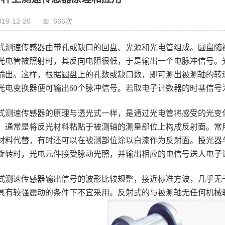
019-12-20
666次
式测速传感器由带孔或缺口的回盘、光源和光电管组成。圆盘随
光电管被照射时，其反向电阻很低，于是输出一个电脉冲信号。
输出。这样，根据圆盘上的孔数或缺口数，即可测出被测轴的转
光电变换器便可输出60个脉冲信号。若取电子计数器的时基信号
式测速传感器的原理与透光式一样，是通过光电管将感受的光变
，通常是将反光材料粘贴于被测轴的测量部位上构成反射面。常用
材料代替，有时还可以在被测部位涂以白漆作为反射面。投光器与
旋转时，光电元件接受脉动光照，并输出相应的电信号送人电子
式测速传感器输出信号的波形比较规整，接近标准方波，几乎无
具有较强震动的条件下不宜采用。反射式的与被测轴无任何机械