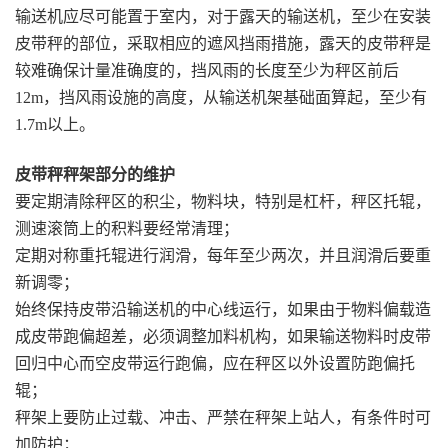
输送机应尽可能置于室内，对于露天的输送机，至少在安装
皮带秤的部位，采取相应的遮风挡雨措施，露天的皮带秤是
较难确保计量准确度的，挡风雨的长度至少为秤区前后
12m，挡风雨设施的高度，从输送机架基础面算起，至少有
1.7m以上。
皮带秤秤架部分的维护
要定期清除秤区的积尘，物料块，特别是杠杆，秤区托辊，
测速滚筒上的积料要经常清理；
定期对称重托辊进行润滑，每年至少两次，并且润滑后要重
新调零；
始终保持皮带沿输送机的中心线运行，如果由于物料偏载造
成皮带跑偏超差，必须调整加料机构，如果输送物料时皮带
回归中心而空皮带运行跑偏，应在秤区以外设置防跑偏托
辊；
秤架上要防止过载、冲击、严禁在秤架上站人，有条件时可
加防护；