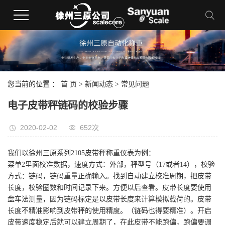
您当前的位置 ：
首 页
>
新闻动态
>
常见问题
电子皮带秤链码的校验步骤
2020-02-02
652次
我们以徐州三原系列2105皮带秤称重仪表为例：
菜单2里面校准数据，速度方式：外部，秤型号（17或者14），校验
方式：链码，链码重量正确输入。找到自动建立校准周期，把皮带
长度，校验圈数和时间记录下来。方便以后查看。皮带长度要使用
盘车法测量，因为链码标定是以皮带长度来计算模拟载荷的。皮带
长度不精准影响到皮带秤的使用精度。（链码也得要精准）。开启
皮带速度稳定后就可以建立周期了，在此皮带不能跑偏，跑偏要调