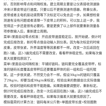
好，否则影响零点和间隔校准。建立周期主要是让仪表接收测速脉
冲来计算皮带运行速度。只要以后不更换测速传感器，称重仪表，
皮带或者主电机驱动滚筒等下次标定可以免去这一步。如果想检查
测速有没有问题或者清理一下皮带上的积料，可以加上这一步，我
觉得这一步还是很有必要的。要是更换了以上部件就要重新测量各
项参数输入后，重新建立周期。
菜单1里面自动零点校准：开启皮带速度稳定后，按开始键，倒计时
完成后按改变，新的零点值自动输入到仪表。因为每次标定的时候
皮重，皮带张紧，外界温度等等因素都不一样。改变一次后返回在
跑2-3遍，这2-3遍完成后不需要改变，看看秤体稳定性。如果每次偏
差大就要找原因了。
菜单1里面自动间隔校准：平铺好链码，链码要完全覆盖皮带秤，标
准的链码长度覆盖皮带秤后还要覆盖秤体的前一组和后一组托辊
架。这一步很关键，不然受力会不一样。假设30kg/m的链码只覆盖
了29kg/m，却要当成30kg/m来标定。校验出来的数据会比实际值偏
高。校验时链码和皮带不能跑偏。如果跑偏要调整好，重新标定。
倒计时完成后按改变，改变一次后返回在跑2-3遍，这2-3遍完成后不
需要改变，看看秤体稳定性。如果每次偏差大就要找原因了。
模拟载荷的计算方法：链码每米公斤数×单圈皮带长度×校验圈数